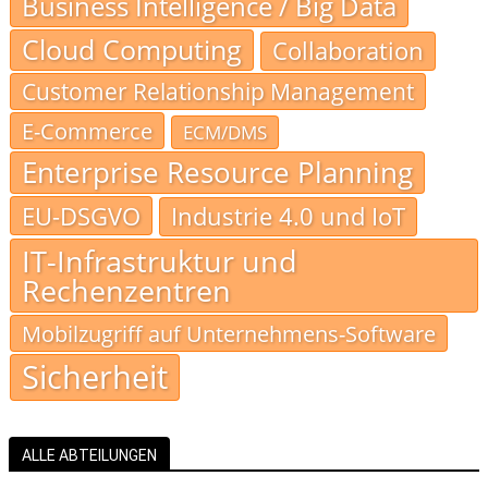
Business Intelligence / Big Data
Cloud Computing
Collaboration
Customer Relationship Management
E-Commerce
ECM/DMS
Enterprise Resource Planning
EU-DSGVO
Industrie 4.0 und IoT
IT-Infrastruktur und
Rechenzentren
Mobilzugriff auf Unternehmens-Software
Sicherheit
ALLE ABTEILUNGEN