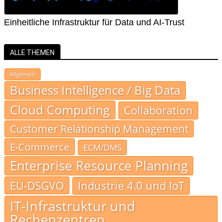
Einheitliche Infrastruktur für Data und AI-Trust
ALLE THEMEN
Allgemein
Business Intelligence / Big Data
Cloud Computing
Collaboration
Customer Relationship Management
E-Commerce
ECM/DMS
Enterprise Resource Planning
EU-DSGVO
Industrie 4.0 und IoT
IT-Infrastruktur und
Rechenzentren