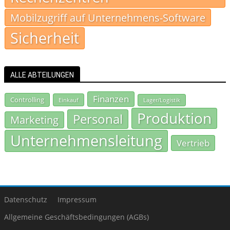
Mobilzugriff auf Unternehmens-Software
Sicherheit
ALLE ABTEILUNGEN
Finanzen
Controlling
Einkauf
Lager/Logistik
Produktion
Personal
Marketing
Unternehmensleitung
Vertrieb
Datenschutz
Impressum
Allgemeine Geschäftsbedingungen (AGBs)