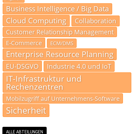
Business Intelligence / Big Data
Cloud Computing
Collaboration
Customer Relationship Management
E-Commerce
ECM/DMS
Enterprise Resource Planning
EU-DSGVO
Industrie 4.0 und IoT
IT-Infrastruktur und
Rechenzentren
Mobilzugriff auf Unternehmens-Software
Sicherheit
ALLE ABTEILUNGEN