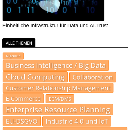
Einheitliche Infrastruktur für Data und AI-Trust
ALLE THEMEN
Allgemein
Business Intelligence / Big Data
Cloud Computing
Collaboration
Customer Relationship Management
E-Commerce
ECM/DMS
Enterprise Resource Planning
EU-DSGVO
Industrie 4.0 und IoT