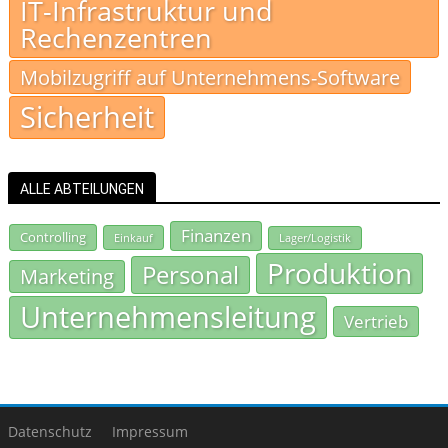
IT-Infrastruktur und
Rechenzentren
Mobilzugriff auf Unternehmens-Software
Sicherheit
ALLE ABTEILUNGEN
Finanzen
Controlling
Einkauf
Lager/Logistik
Produktion
Personal
Marketing
Unternehmensleitung
Vertrieb
Datenschutz
Impressum