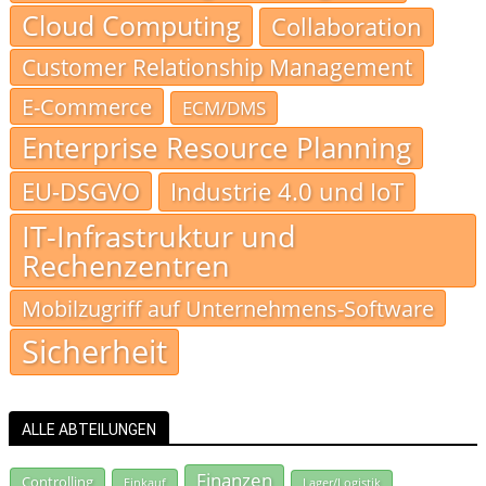
Cloud Computing
Collaboration
Customer Relationship Management
E-Commerce
ECM/DMS
Enterprise Resource Planning
EU-DSGVO
Industrie 4.0 und IoT
IT-Infrastruktur und
Rechenzentren
Mobilzugriff auf Unternehmens-Software
Sicherheit
ALLE ABTEILUNGEN
Finanzen
Controlling
Einkauf
Lager/Logistik