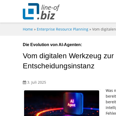
Home
»
Enterprise Resource Planning
»
Vom digitale
Die Evolution von AI-Agenten:
Vom digitalen Werkzeug zu
Entscheidungsinstanz
3. Juli 2025
Was n
berei
berei
intel
Fehle