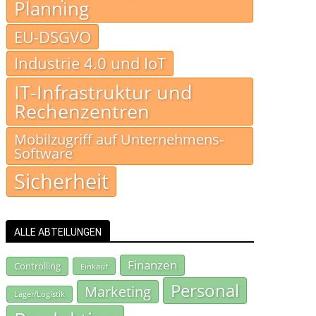
Planning
EU-DSGVO
Industrie 4.0 und IoT
IT-Infrastruktur und
Rechenzentren
Mobilzugriff auf Unternehmens-
Software
Sicherheit
ALLE ABTEILUNGEN
Finanzen
Controlling
Einkauf
Personal
Marketing
Lager/Logistik