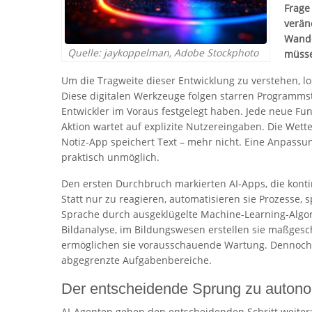
Frage
verän
Wande
Quelle: jaykoppelman, Adobe Stockphoto
müss
Um die Tragweite dieser Entwicklung zu verstehen, l
Diese digitalen Werkzeuge folgen starren Programms
Entwickler im Voraus festgelegt haben. Jede neue Fu
Aktion wartet auf explizite Nutzereingaben. Die Wett
Notiz-App speichert Text – mehr nicht. Eine Anpassun
praktisch unmöglich.
Den ersten Durchbruch markierten AI-Apps, die kont
Statt nur zu reagieren, automatisieren sie Prozesse
Sprache durch ausgeklügelte Machine-Learning-Algor
Bildanalyse, im Bildungswesen erstellen sie maßgesc
ermöglichen sie vorausschauende Wartung. Dennoch k
abgegrenzte Aufgabenbereiche.
Der entscheidende Sprung zu auton
AI-Agenten gehen den entscheidenden Schritt weiter: