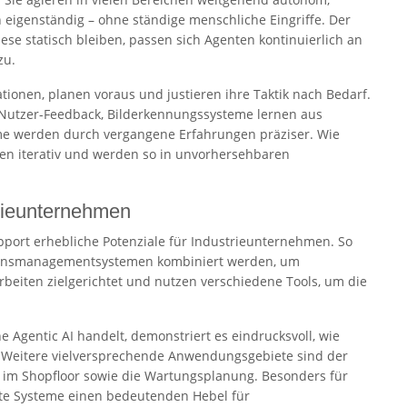
n eigenständig – ohne ständige menschliche Eingriffe. Der
se statisch bleiben, passen sich Agenten kontinuierlich an
zu.
tionen, planen voraus und justieren ihre Taktik nach Bedarf.
Nutzer-Feedback, Bilderkennungssysteme lernen aus
eme werden durch vergangene Erfahrungen präziser. Wie
ten iterativ und werden so in unvorhersehbaren
trieunternehmen
pport erhebliche Potenziale für Industrieunternehmen. So
issensmanagementsystemen kombiniert werden, um
rbeiten zielgerichtet und nutzen verschiedene Tools, um die
 Agentic AI handelt, demonstriert es eindrucksvoll, wie
. Weitere vielversprechende Anwendungsgebiete sind der
nz im Shopfloor sowie die Wartungsplanung. Besonders für
te Systeme einen bedeutenden Hebel für