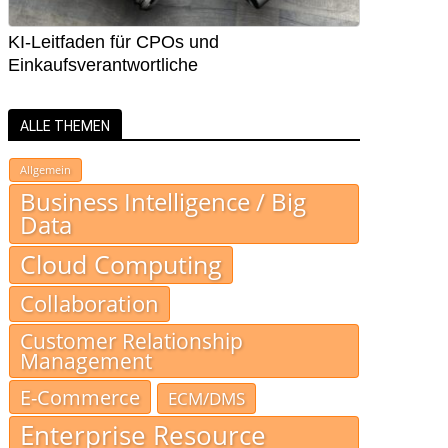
KI-Leitfaden für CPOs und
Einkaufsverantwortliche
ALLE THEMEN
Allgemein
Business Intelligence / Big
Data
Cloud Computing
Collaboration
Customer Relationship
Management
E-Commerce
ECM/DMS
Enterprise Resource