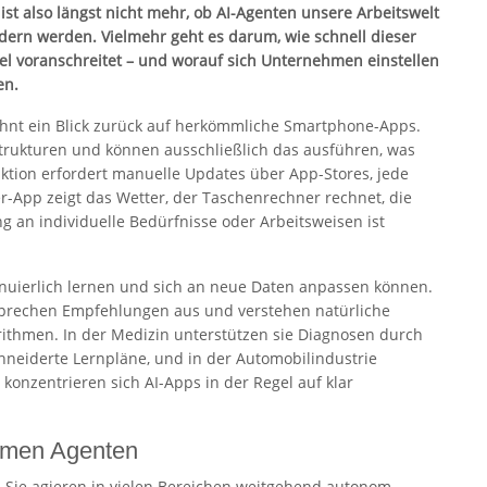
 ist also längst nicht mehr, ob AI-Agenten unsere Arbeitswelt
dern werden. Vielmehr geht es darum, wie schnell dieser
l voranschreitet – und worauf sich Unternehmen einstellen
en.
ohnt ein Blick zurück auf herkömmliche Smartphone-Apps.
trukturen und können ausschließlich das ausführen, was
nktion erfordert manuelle Updates über App-Stores, jede
er-App zeigt das Wetter, der Taschenrechner rechnet, die
g an individuelle Bedürfnisse oder Arbeitsweisen ist
inuierlich lernen und sich an neue Daten anpassen können.
, sprechen Empfehlungen aus und verstehen natürliche
ithmen. In der Medizin unterstützen sie Diagnosen durch
hneiderte Lernpläne, und in der Automobilindustrie
onzentrieren sich AI-Apps in der Regel auf klar
omen Agenten
 Sie agieren in vielen Bereichen weitgehend autonom,