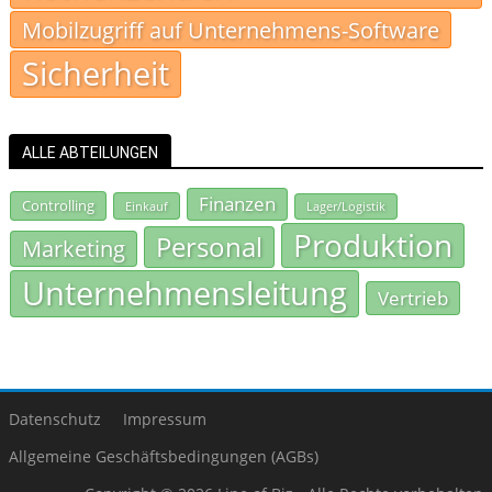
Mobilzugriff auf Unternehmens-Software
Sicherheit
ALLE ABTEILUNGEN
Finanzen
Controlling
Einkauf
Lager/Logistik
Produktion
Personal
Marketing
Unternehmensleitung
Vertrieb
Datenschutz
Impressum
Allgemeine Geschäftsbedingungen (AGBs)