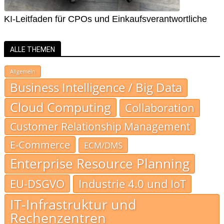
KI-Leitfaden für CPOs und Einkaufsverantwortliche
ALLE THEMEN
Allgemein
Business Intelligence / Big Data
Cloud Computing
Collaboration
Customer Relationship Management
E-Commerce
ECM/DMS
Enterprise Resource Planning
EU-DSGVO
Industrie 4.0 und IoT
IT-Infrastruktur und
Rechenzentren