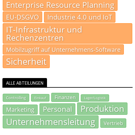
Enterprise Resource Planning
EU-DSGVO
Industrie 4.0 und IoT
IT-Infrastruktur und
Rechenzentren
Mobilzugriff auf Unternehmens-Software
Sicherheit
ALLE ABTEILUNGEN
Finanzen
Controlling
Einkauf
Lager/Logistik
Produktion
Personal
Marketing
Unternehmensleitung
Vertrieb