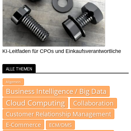
KI-Leitfaden für CPOs und Einkaufsverantwortliche
ALLE THEMEN
Allgemein
Business Intelligence / Big Data
Cloud Computing
Collaboration
Customer Relationship Management
E-Commerce
ECM/DMS