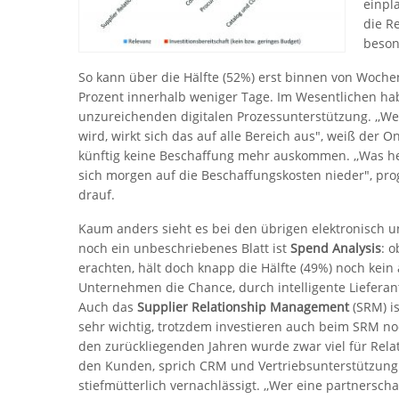
einpl
die Re
beson
So kann über die Hälfte (52%) erst binnen von Woc
Prozent innerhalb weniger Tage. Im Wesentlichen ha
unzureichenden digitalen Prozessunterstützung. ,,We
wird, wirkt sich das auf alle Bereich aus", weiß der 
künftig keine Beschaffung mehr auskommen. ,,Was he
sich morgen auf die Beschaffungskosten nieder", pro
drauf.
Kaum anders sieht es bei den übrigen elektronisch u
noch ein unbeschriebenes Blatt ist
Spend Analysis
: 
erachten, hält doch knapp die Hälfte (49%) noch kei
Unternehmen die Chance, durch intelligente Lieferant
Auch das
Supplier Relationship Management
(SRM) is
sehr wichtig, trotzdem investieren auch beim SRM no
den zurückliegenden Jahren wurde zwar viel für Rel
den Kunden, sprich CRM und Vertriebsunterstützung 
stiefmütterlich vernachlässigt. ,,Wer eine partnersch