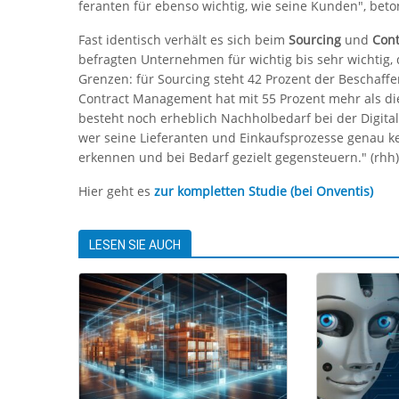
feranten für ebenso wichtig, wie seine Kunden", bet
Fast identisch verhält es sich beim
Sourcing
und
Con
befragten Unternehmen für wichtig bis sehr wichtig, d
Grenzen: für Sourcing steht 42 Prozent der Beschaffe
Contract Management hat mit 55 Prozent mehr als die
besteht noch erheblich Nachholbedarf bei der Digitali
wer seine Lieferanten und Einkaufsprozesse genau ke
erkennen und bei Bedarf gezielt gegensteuern." (rhh)
Hier geht es
zur kompletten Studie (bei Onventis)
LESEN SIE AUCH