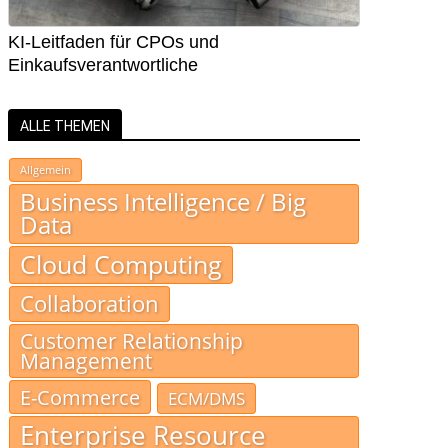
KI-Leitfaden für CPOs und
Einkaufsverantwortliche
ALLE THEMEN
Allgemein
Business Intelligence / Big
Data
Cloud Computing
Collaboration
Customer Relationship
Management
E-Commerce
ECM/DMS
Enterprise Resource