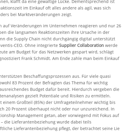
anen, klafft da eine gewaltige Lücke. Dementsprechend ist
aktionszeit im Einkauf oft alles andere als agil, was sich
ders bei Marktveränderungen zeigt.
hen auf Veränderungen im Unternehmen reagieren und nur 26
ben die langsamen Reaktionszeiten ihre Ursache in der
nn die Supply Chain nicht durchgängig digital unterstützt
Onventis-CEO. Ohne integrierte
Supplier Collaboration
werde
ute am Budget für das Netzwerken gespart wird, schlägt
gnostiziert Frank Schmidt. Am Ende zahle man beim Einkauf
nterstützen Beschaffungsprozessen aus. Für viele quasi
obwohl 83 Prozent der Befragten das Thema für wichtig
n ausreichendes Budget dafür bereit. Hierdurch vergeben die
enanalysen gezielt Potentiale und Risiken zu ermitteln.
t einem Großteil (85%) der Umfrageteilnehmer wichtig bis
ch 20 Prozent überhaupt nicht oder nur unzureichend. In
ationship Management getan, aber vorwiegend mit Fokus auf
– die Lieferantenbeziehung wurde dabei teils
aftliche Lieferantenbeziehung pflegt, der betrachtet seine Lie