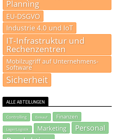
Planning
EU-DSGVO
Industrie 4.0 und IoT
IT-Infrastruktur und
Rechenzentren
Mobilzugriff auf Unternehmens-
Software
Sicherheit
ALLE ABTEILUNGEN
Finanzen
Controlling
Einkauf
Personal
Marketing
Lager/Logistik