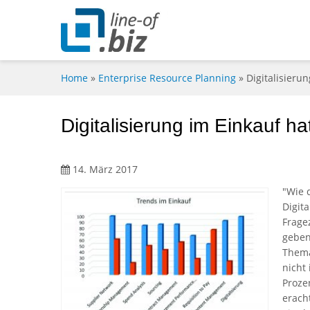
Home
»
Enterprise Resource Planning
»
Digitalisieru
Digitalisierung im Einkauf h
14. März 2017
"Wie 
Digit
Frage
geben 
Thema
nicht
Proze
erach