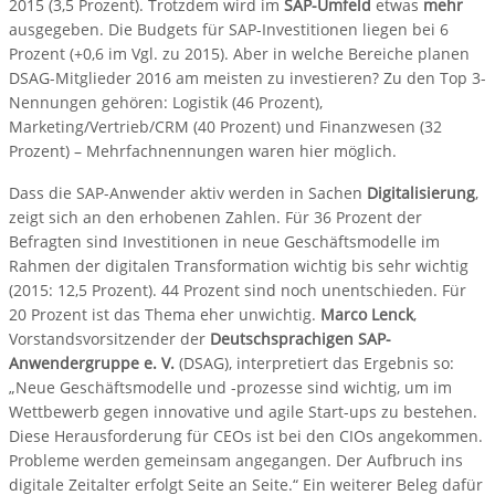
2015 (3,5 Prozent). Trotzdem wird im
SAP-Umfeld
etwas
mehr
ausgegeben. Die Budgets für SAP-Investitionen liegen bei 6
Prozent (+0,6 im Vgl. zu 2015). Aber in welche Bereiche planen
DSAG-Mitglieder 2016 am meisten zu investieren? Zu den Top 3-
Nennungen gehören: Logistik (46 Prozent),
Marketing/Vertrieb/CRM (40 Prozent) und Finanzwesen (32
Prozent) – Mehrfachnennungen waren hier möglich.
Dass die SAP-Anwender aktiv werden in Sachen
Digitalisierung
,
zeigt sich an den erhobenen Zahlen. Für 36 Prozent der
Befragten sind Investitionen in neue Geschäftsmodelle im
Rahmen der digitalen Transformation wichtig bis sehr wichtig
(2015: 12,5 Prozent). 44 Prozent sind noch unentschieden. Für
20 Prozent ist das Thema eher unwichtig.
Marco Lenck
,
Vorstandsvorsitzender der
Deutschsprachigen SAP-
Anwendergruppe e. V.
(DSAG), interpretiert das Ergebnis so:
„Neue Geschäftsmodelle und -prozesse sind wichtig, um im
Wettbewerb gegen innovative und agile Start-ups zu bestehen.
Diese Herausforderung für CEOs ist bei den CIOs angekommen.
Probleme werden gemeinsam angegangen. Der Aufbruch ins
digitale Zeitalter erfolgt Seite an Seite.“ Ein weiterer Beleg dafür