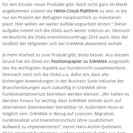
für den Einsatz neuer Produkte gibt. Noch nicht ganz im Markt
angekommen scheint die
HANA-Cloud-Plattform
zu sein, in die
nur ein Prozent der Befragten hauptsächlich zu investieren
plant. Hier wollen wir weiter Aufklärungsarbeit leisten.“ Dieser
Aufgabe nimmt sich die DSAG auch weiter intensiv an. Dennoch
verdeutlicht die DSAG-Investitionsumfrage 2016 auch, dass der
Großteil der Mitglieder sich bei S/4HANA abwartend verhält.
Je mehr Klarheit es zum Produkt gibt, desto besser. Aus diesem
Grund hat die DSAG ein
Positionspapier zu S/4HANA
vorgestellt,
das die wichtigsten Aspekte aus Kundensicht zusammenfasst.
Demnach setzt sich die DSAG u.a. dafür ein, dass alle
bisherigen Anwendungen in der Business Suite inklusive der
Branchenlösungen auch zukünftig in S/4HANA ohne
Funktionalitätsverlust betrieben werden können. „Wir halten es
darüber hinaus für wichtig, dass S/4HANA zeitnah auch auf
alternativen Datenbanken betreibbar ist. Außerdem muss es
möglich sein, S/4HANA in Bezug auf Lizenzen, Migration,
Funktionalität und Investitionsschutz ohne zusätzlichen
Aufwand zu implementieren“, nennt Hans-Achim Quitmann,