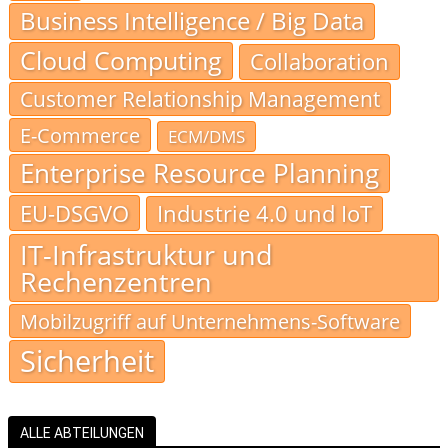
Business Intelligence / Big Data
Cloud Computing
Collaboration
Customer Relationship Management
E-Commerce
ECM/DMS
Enterprise Resource Planning
EU-DSGVO
Industrie 4.0 und IoT
IT-Infrastruktur und
Rechenzentren
Mobilzugriff auf Unternehmens-Software
Sicherheit
ALLE ABTEILUNGEN