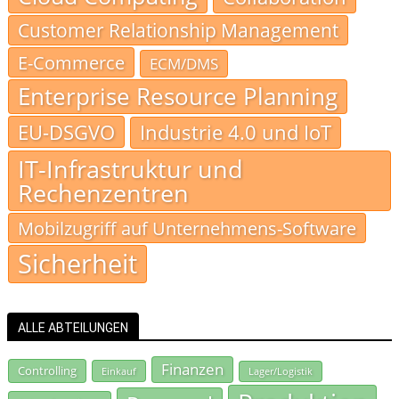
Customer Relationship Management
E-Commerce
ECM/DMS
Enterprise Resource Planning
EU-DSGVO
Industrie 4.0 und IoT
IT-Infrastruktur und
Rechenzentren
Mobilzugriff auf Unternehmens-Software
Sicherheit
ALLE ABTEILUNGEN
Finanzen
Controlling
Einkauf
Lager/Logistik