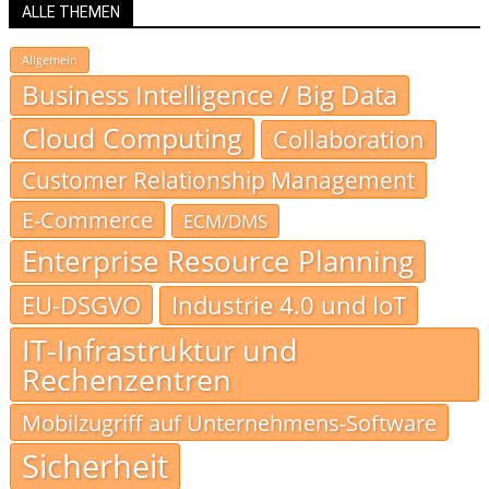
ALLE THEMEN
Allgemein
Business Intelligence / Big Data
Cloud Computing
Collaboration
Customer Relationship Management
E-Commerce
ECM/DMS
Enterprise Resource Planning
EU-DSGVO
Industrie 4.0 und IoT
IT-Infrastruktur und
Rechenzentren
Mobilzugriff auf Unternehmens-Software
Sicherheit