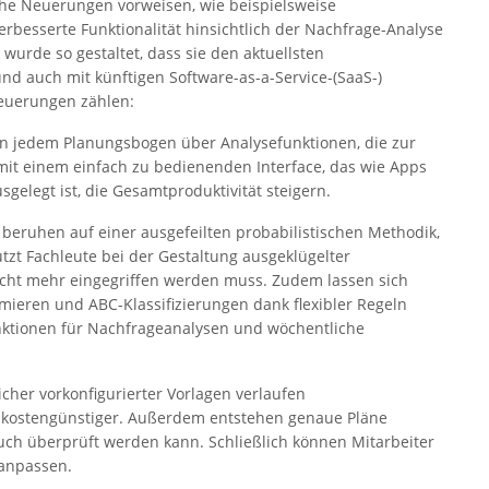
he Neuerungen vorweisen, wie beispielsweise
erbesserte Funktionalität hinsichtlich der Nachfrage-Analyse
urde so gestaltet, dass sie den aktuellsten
nd auch mit künftigen Software-as-a-Service-(SaaS-)
Neuerungen zählen:
n jedem Planungsbogen über Analysefunktionen, die zur
mit einem einfach zu bedienenden Interface, das wie Apps
gelegt ist, die Gesamtproduktivität steigern.
 beruhen auf einer ausgefeilten probabilistischen Methodik,
ützt Fachleute bei der Gestaltung ausgeklügelter
nicht mehr eingegriffen werden muss. Zudem lassen sich
ieren und ABC-Klassifizierungen dank flexibler Regeln
nktionen für Nachfrageanalysen und wöchentliche
cher vorkonfigurierter Vorlagen verlaufen
 kostengünstiger. Außerdem entstehen genaue Pläne
 auch überprüft werden kann. Schließlich können Mitarbeiter
 anpassen.