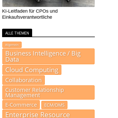
KI-Leitfaden für CPOs und
Einkaufsverantwortliche
ALLE THEMEN
Allgemein
Business Intelligence / Big
Data
Cloud Computing
Collaboration
Customer Relationship
Management
E-Commerce
ECM/DMS
Enterprise Resource