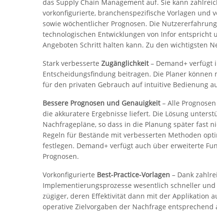
das Supply Chain Management auf. Sie kann zahlreic
vorkonfigurierte, branchenspezifische Vorlagen und v
sowie wöchentlicher Prognosen. Die Nutzererfahrung w
technologischen Entwicklungen von Infor entspricht u
Angeboten Schritt halten kann. Zu den wichtigsten 
Stark verbesserte
Zugänglichkeit
– Demand+ verfügt i
Entscheidungsfindung beitragen. Die Planer können 
für den privaten Gebrauch auf intuitive Bedienung aus
Bessere Prognosen und Genauigkeit
– Alle Prognosen
die akkuratere Ergebnisse liefert. Die Lösung unterst
Nachfragepläne, so dass in die Planung später fast 
Regeln für Bestände mit verbesserten Methoden optim
festlegen. Demand+ verfügt auch über erweiterte Fu
Prognosen.
Vorkonfigurierte
Best-Practice-Vorlagen
– Dank zahlrei
Implementierungsprozesse wesentlich schneller und
zügiger, deren Effektivität dann mit der Applikation
operative Zielvorgaben der Nachfrage entsprechend