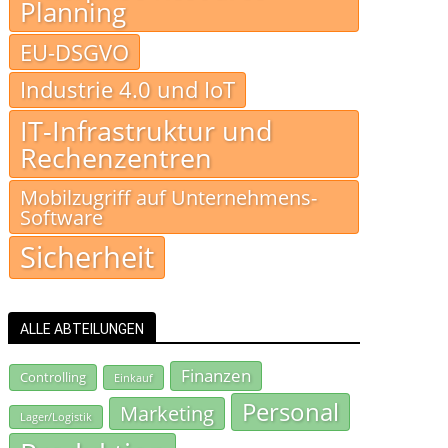
Planning
EU-DSGVO
Industrie 4.0 und IoT
IT-Infrastruktur und
Rechenzentren
Mobilzugriff auf Unternehmens-
Software
Sicherheit
ALLE ABTEILUNGEN
Finanzen
Controlling
Einkauf
Personal
Marketing
Lager/Logistik