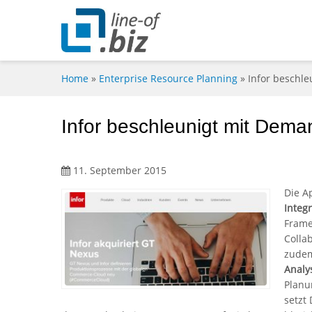
Home
»
Enterprise Resource Planning
»
Infor beschl
Infor beschleunigt mit Dem
11. September 2015
Die A
Integ
Frame
Collab
zudem
Analy
Planu
setzt