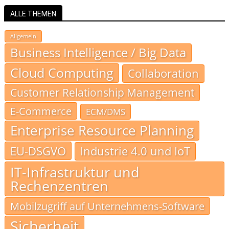
ALLE THEMEN
Allgemein
Business Intelligence / Big Data
Cloud Computing
Collaboration
Customer Relationship Management
E-Commerce
ECM/DMS
Enterprise Resource Planning
EU-DSGVO
Industrie 4.0 und IoT
IT-Infrastruktur und
Rechenzentren
Mobilzugriff auf Unternehmens-Software
Sicherheit