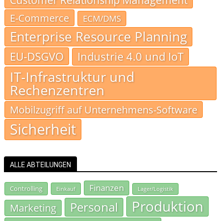
E-Commerce
ECM/DMS
Enterprise Resource Planning
EU-DSGVO
Industrie 4.0 und IoT
IT-Infrastruktur und
Rechenzentren
Mobilzugriff auf Unternehmens-Software
Sicherheit
ALLE ABTEILUNGEN
Finanzen
Controlling
Einkauf
Lager/Logistik
Produktion
Personal
Marketing