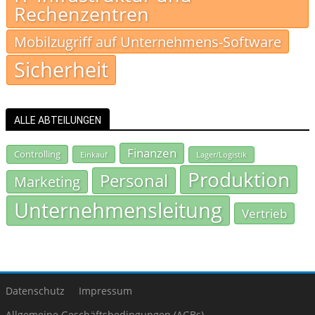
Rechenzentren
Mobilzugriff auf Unternehmens-Software
Sicherheit
ALLE ABTEILUNGEN
Finanzen
Controlling
Einkauf
Lager/Logistik
Produktion
Personal
Marketing
Unternehmensleitung
Vertrieb
Datenschutz
Impressum
Allgemeine Geschäftsbedingungen (AGBs)