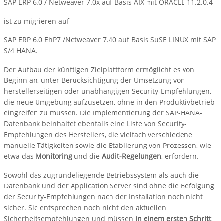
SAP ERP 6.0 / Netweaver 7.0x auf Basis AIX mit ORACLE 11.2.0.4
ist zu migrieren auf
SAP ERP 6.0 EhP7 /Netweaver 7.40 auf Basis SuSE LINUX mit SAP
S/4 HANA.
Der Aufbau der künftigen Zielplattform ermöglicht es von
Beginn an, unter Berücksichtigung der Umsetzung von
herstellerseitigen oder unabhängigen Security-Empfehlungen,
die neue Umgebung aufzusetzen, ohne in den Produktivbetrieb
eingreifen zu müssen. Die Implementierung der SAP-HANA-
Datenbank beinhaltet ebenfalls eine Liste von Security-
Empfehlungen des Herstellers, die vielfach verschiedene
manuelle Tätigkeiten sowie die Etablierung von Prozessen, wie
etwa das
Monitoring
und die
Audit-Regelungen
, erfordern.
Sowohl das zugrundeliegende Betriebssystem als auch die
Datenbank und der Application Server sind ohne die Befolgung
der Security-Empfehlungen nach der Installation noch nicht
sicher. Sie entsprechen noch nicht den aktuellen
Sicherheitsempfehlungen und müssen
in einem ersten Schritt