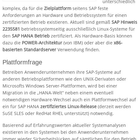
unterschiedlich
komplex, da für die
Zielplattform
seitens SAP feste
Anforderungen an Hardware und Betriebssystem für einen
zertifizierten Betrieb existieren. Aktuell sind gemäß
SAP Hinweis
2235581
betriebssystemseitig ausschließlich Linux-Systeme für
den
SAP HANA Betrieb
zertifiziert. Als Hardware-Basis können
dazu die
POWER-Architektur
(von IBM) oder aber die
x86-
basierten Standardserver
Verwendung finden.
Plattformfrage
Betreiben Anwenderunternehmen ihre SAP-Systeme auf
anderen Betriebsplattformen wie den UNIX-Derivaten oder
Microsofts Windows Server-Plattformen, wird bei einer
Migration in die „HANA-Welt“ neben einem eventuell
notwendigen Hardware-Wechsel auch ein Plattformwechsel auf
ein für SAP HANA
zertifiziertes Linux-Release
(derzeit werden
SuSE SLES oder RedHat RHEL unterstützt) notwendig.
Basierend auf Erfahrungswerten aktueller Systemanalysen
existieren in den Systemen bei den Anwenderunternehmen
immer wieder Sicherheitslücken auf sämtlichen für den Betrieb