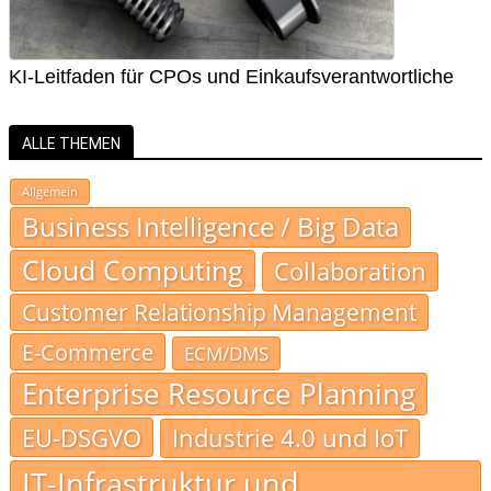
KI-Leitfaden für CPOs und Einkaufsverantwortliche
ALLE THEMEN
Allgemein
Business Intelligence / Big Data
Cloud Computing
Collaboration
Customer Relationship Management
E-Commerce
ECM/DMS
Enterprise Resource Planning
EU-DSGVO
Industrie 4.0 und IoT
IT-Infrastruktur und