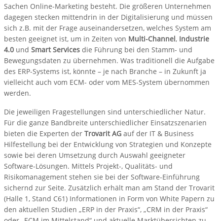
Sachen Online-Marketing besteht. Die größeren Unternehmen
dagegen stecken mittendrin in der Digitalisierung und müssen
sich z.B. mit der Frage auseinandersetzen, welches System am
besten geeignet ist, um in Zeiten von
Multi-Channel
,
Industrie
4.0
und
Smart Services
die Führung bei den Stamm- und
Bewegungsdaten zu übernehmen. Was traditionell die Aufgabe
des ERP-Systems ist, könnte – je nach Branche – in Zukunft ja
vielleicht auch vom ECM- oder vom MES-System übernommen
werden.
Die jeweiligen Fragestellungen sind unterschiedlicher Natur.
Für die ganze Bandbreite unterschiedlicher Einsatzszenarien
bieten die Experten der
Trovarit AG
auf der IT & Business
Hilfestellung bei der Entwicklung von Strategien und Konzepte
sowie bei deren Umsetzung durch Auswahl geeigneter
Software-Lösungen. Mittels Projekt-, Qualitäts- und
Risikomanagement stehen sie bei der Software-Einführung
sichernd zur Seite. Zusätzlich erhält man am Stand der Trovarit
(Halle 1, Stand C61) Informationen in Form von White Papern zu
den aktuellen Studien „ERP in der Praxis“, „CRM in der Praxis“
oder „ECM im Mittelstand“ und aktuelle Marktübersichten zu