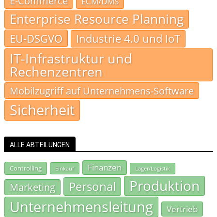
E-Commerce
ECM/DMS
Enterprise Resource Planning
EU-DSGVO
Industrie 4.0 und IoT
IT-Infrastruktur und
Rechenzentren
Mobilzugriff auf Unternehmens-Software
Sicherheit
ALLE ABTEILUNGEN
Finanzen
Controlling
Einkauf
Lager/Logistik
Produktion
Personal
Marketing
Unternehmensleitung
Vertrieb