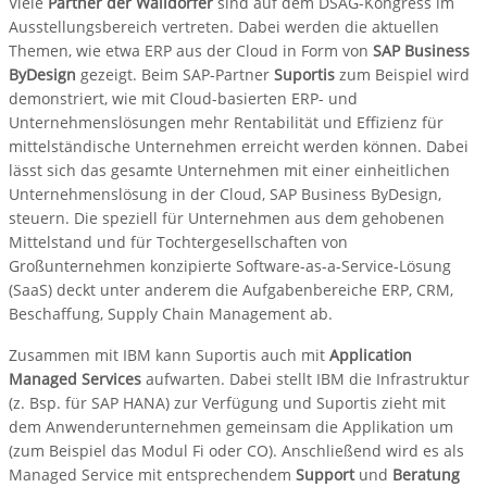
Viele
Partner der Walldorfer
sind auf dem DSAG-Kongress im
Ausstellungsbereich vertreten. Dabei werden die aktuellen
Themen, wie etwa ERP aus der Cloud in Form von
SAP Business
ByDesign
gezeigt. Beim SAP-Partner
Suportis
zum Beispiel wird
demonstriert, wie mit Cloud-basierten ERP- und
Unternehmenslösungen mehr Rentabilität und Effizienz für
mittelständische Unternehmen erreicht werden können. Dabei
lässt sich das gesamte Unternehmen mit einer einheitlichen
Unternehmenslösung in der Cloud, SAP Business ByDesign,
steuern. Die speziell für Unternehmen aus dem gehobenen
Mittelstand und für Tochtergesellschaften von
Großunternehmen konzipierte Software-as-a-Service-Lösung
(SaaS) deckt unter anderem die Aufgabenbereiche ERP, CRM,
Beschaffung, Supply Chain Management ab.
Zusammen mit IBM kann Suportis auch mit
Application
Managed Services
aufwarten. Dabei stellt IBM die Infrastruktur
(z. Bsp. für SAP HANA) zur Verfügung und Suportis zieht mit
dem Anwenderunternehmen gemeinsam die Applikation um
(zum Beispiel das Modul Fi oder CO). Anschließend wird es als
Managed Service mit entsprechendem
Support
und
Beratung