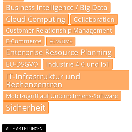
Business Intelligence / Big Data
Cloud Computing
Collaboration
Customer Relationship Management
E-Commerce
ECM/DMS
Enterprise Resource Planning
EU-DSGVO
Industrie 4.0 und IoT
IT-Infrastruktur und
Rechenzentren
Mobilzugriff auf Unternehmens-Software
Sicherheit
ALLE ABTEILUNGEN