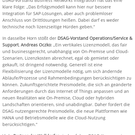
DSAG-Vorstand Business Networks Integration hat das eine
klare Folge: „Das Erfolgsmodell kann hier nur bessere
Integration für SAP-Lösungen, aber auch problemloser
Anschluss von Drittlösungen heißen. Dabei darf es weder
technische noch lizenzseitige Hürden geben.“
In dasselbe Horn stößt der
DSAG-Vorstand Operations/Service &
Support
,
Andreas Oczko
: „Ein vertikales Lizenzmodell, das fair
und businessgerecht, unabhängig von On-Premise und Cloud-
Szenarien, Lizenzkosten abrechnet, egal ob gemietet oder
gekauft, ist dringend notwendig. Generell ist eine
Flexibilisierung der Lizenzmodelle nötig, um sich ändernde
Abläufe/Prozesse und Rahmenbedingungen berücksichtigen zu
können. Zukunftsgerichtete Preismodelle, die sich an geänderte
Anforderungen durch das Internet of Things anpassen und an
neuen Realitäten wie On-Premise, Cloud oder hybriden
Landschaften orientieren, sind unabdingbar. Daher fordert die
DSAG nutzengerechte Preismodelle, die neue Plattformen wie
HANA und Betriebsmodelle wie die Cloud-Nutzung
berücksichtigen.“