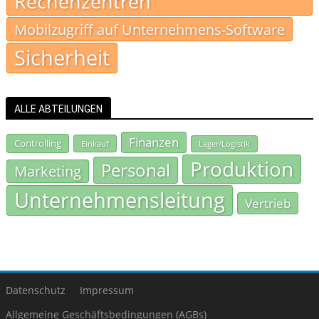
Rechenzentren
Mobilzugriff auf Unternehmens-Software
Sicherheit
ALLE ABTEILUNGEN
Finanzen
Controlling
Einkauf
Lager/Logistik
Produktion
Personal
Marketing
Unternehmensleitung
Vertrieb
Datenschutz
Impressum
Allgemeine Geschäftsbedingungen (AGBs)