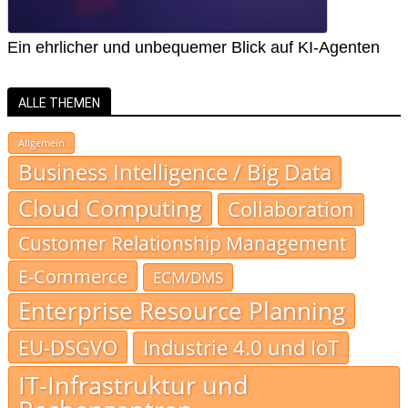
Ein ehrlicher und unbequemer Blick auf KI-Agenten
ALLE THEMEN
Allgemein
Business Intelligence / Big Data
Cloud Computing
Collaboration
Customer Relationship Management
E-Commerce
ECM/DMS
Enterprise Resource Planning
EU-DSGVO
Industrie 4.0 und IoT
IT-Infrastruktur und