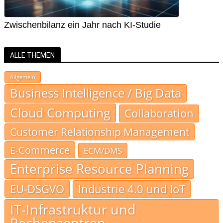
Zwischenbilanz ein Jahr nach KI-Studie
ALLE THEMEN
Allgemein
Business Intelligence / Big Data
Cloud Computing
Collaboration
Customer Relationship Management
E-Commerce
ECM/DMS
Enterprise Resource Planning
EU-DSGVO
Industrie 4.0 und IoT
IT-Infrastruktur und
Rechenzentren