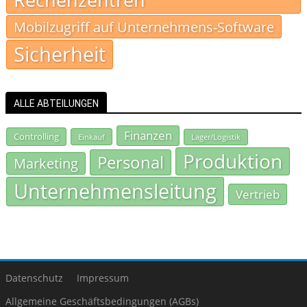
Mobilzugriff auf Unternehmens-Software
Sicherheit
ALLE ABTEILUNGEN
Finanzen
Controlling
Einkauf
Lager/Logistik
Produktion
Personal
Marketing
Unternehmensleitung
Vertrieb
Datenschutz
Impressum
Allgemeine Geschäftsbedingungen (AGBs)