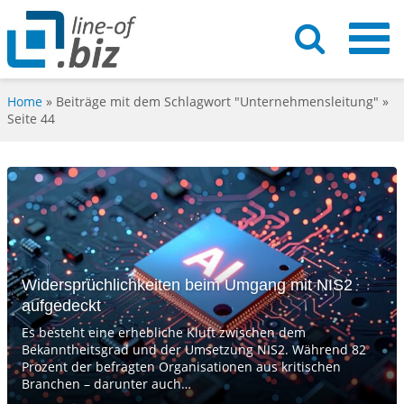
Home
»
Beiträge mit dem Schlagwort "Unternehmensleitung"
»
Seite 44
Widersprüchlichkeiten beim Umgang mit NIS2
aufgedeckt
Es besteht eine erhebliche Kluft zwischen dem
Bekanntheitsgrad und der Umsetzung NIS2. Während 82
Prozent der befragten Organisationen aus kritischen
Branchen – darunter auch…