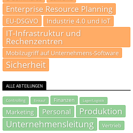
Enterprise Resource Planning
EU-DSGVO
Industrie 4.0 und IoT
IT-Infrastruktur und
Rechenzentren
Mobilzugriff auf Unternehmens-Software
Sicherheit
ALLE ABTEILUNGEN
Finanzen
Controlling
Einkauf
Lager/Logistik
Produktion
Personal
Marketing
Unternehmensleitung
Vertrieb