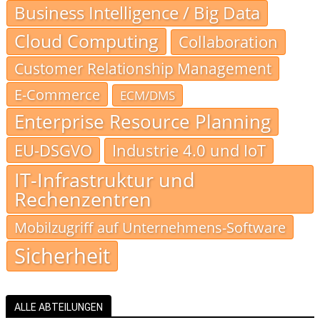
Business Intelligence / Big Data
Cloud Computing
Collaboration
Customer Relationship Management
E-Commerce
ECM/DMS
Enterprise Resource Planning
EU-DSGVO
Industrie 4.0 und IoT
IT-Infrastruktur und
Rechenzentren
Mobilzugriff auf Unternehmens-Software
Sicherheit
ALLE ABTEILUNGEN